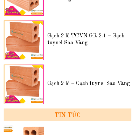
Gạch 2 lỗ TCVN GR 2.1 – Gạch
tuynel Sao Vàng
Gạch 2 lỗ – Gạch tuynel Sao Vàng
TIN TỨC