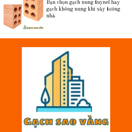
Bạn chọn gạch nung tuynel hay
gạch không nung khi xây tường
nhà