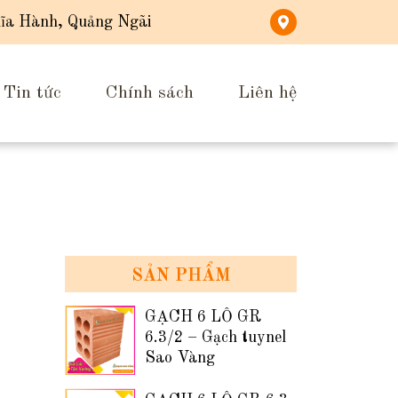
ĩa Hành, Quảng Ngãi
Tin tức
Chính sách
Liên hệ
SẢN PHẨM
GẠCH 6 LỖ GR
6.3/2 – Gạch tuynel
Sao Vàng