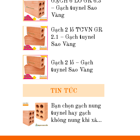
GẠCH 6 LỖ GR 6.3
– Gạch tuynel Sao
Vàng
Gạch 2 lỗ TCVN GR
2.1 – Gạch tuynel
Sao Vàng
Gạch 2 lỗ – Gạch
tuynel Sao Vàng
TIN TỨC
Bạn chọn gạch nung
tuynel hay gạch
không nung khi xây
tường nhà