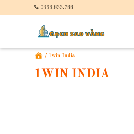
0368.833.788
/
1win India
1WIN INDIA