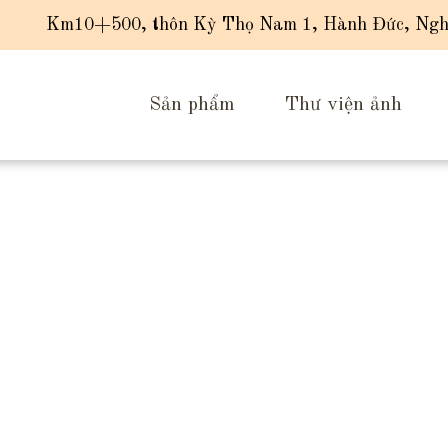
Km10+500, thôn Kỳ Thọ Nam 1, Hành Đức, Ngh
Sản phẩm
Thư viện ảnh