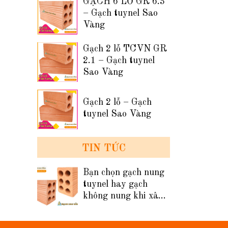
GẠCH 6 LỖ GR 6.3
– Gạch tuynel Sao
Vàng
Gạch 2 lỗ TCVN GR
2.1 – Gạch tuynel
Sao Vàng
Gạch 2 lỗ – Gạch
tuynel Sao Vàng
TIN TỨC
Bạn chọn gạch nung
tuynel hay gạch
không nung khi xây
tường nhà