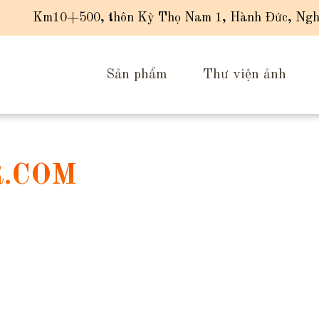
Km10+500, thôn Kỳ Thọ Nam 1, Hành Đức, Ngh
Sản phẩm
Thư viện ảnh
R.COM