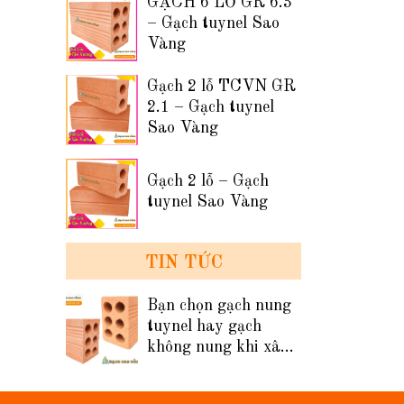
GẠCH 6 LỖ GR 6.3
– Gạch tuynel Sao
Vàng
Gạch 2 lỗ TCVN GR
2.1 – Gạch tuynel
Sao Vàng
Gạch 2 lỗ – Gạch
tuynel Sao Vàng
TIN TỨC
Bạn chọn gạch nung
tuynel hay gạch
không nung khi xây
tường nhà