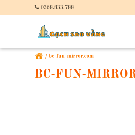
0368.833.788
/
bc-fun-mirror.com
BC-FUN-MIRRO