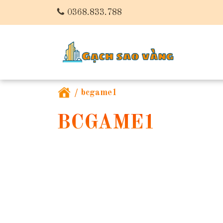
0368.833.788
/
bcgame1
BCGAME1