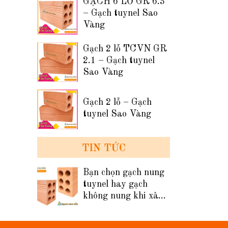
GẠCH 6 LỖ GR 6.3
– Gạch tuynel Sao
Vàng
Gạch 2 lỗ TCVN GR
2.1 – Gạch tuynel
Sao Vàng
Gạch 2 lỗ – Gạch
tuynel Sao Vàng
TIN TỨC
Bạn chọn gạch nung
tuynel hay gạch
không nung khi xây
tường nhà