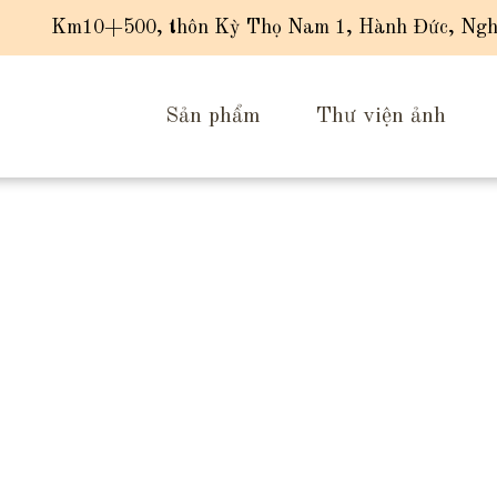
Km10+500, thôn Kỳ Thọ Nam 1, Hành Đức, Ngh
Sản phẩm
Thư viện ảnh