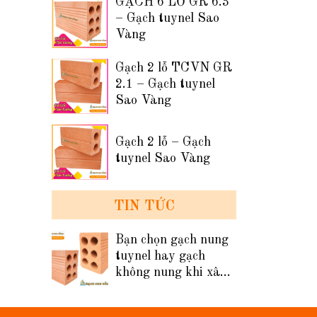
GẠCH 6 LỖ GR 6.3
– Gạch tuynel Sao
Vàng
Gạch 2 lỗ TCVN GR
2.1 – Gạch tuynel
Sao Vàng
Gạch 2 lỗ – Gạch
tuynel Sao Vàng
TIN TỨC
Bạn chọn gạch nung
tuynel hay gạch
không nung khi xây
tường nhà