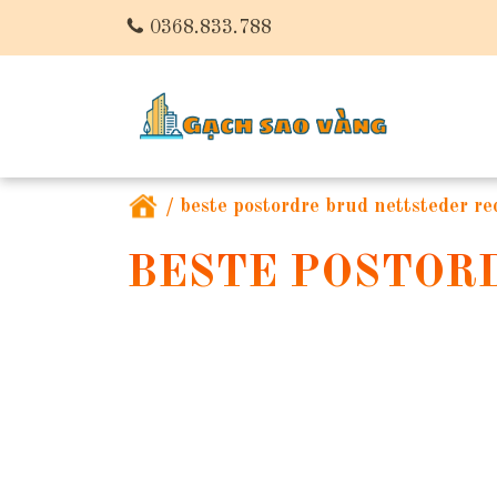
0368.833.788
/
beste postordre brud nettsteder re
BESTE POSTOR