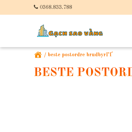
0368.833.788
/
beste postordre brudbyrГҐ
BESTE POSTOR