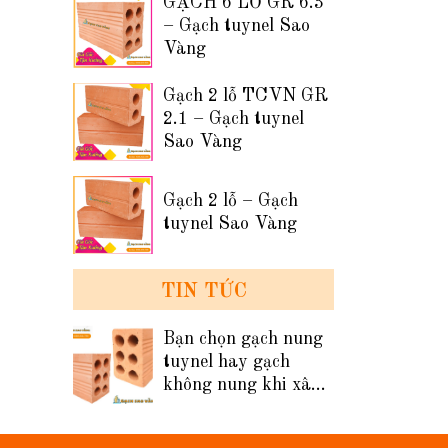
GẠCH 6 LỖ GR 6.3
– Gạch tuynel Sao
Vàng
Gạch 2 lỗ TCVN GR
2.1 – Gạch tuynel
Sao Vàng
Gạch 2 lỗ – Gạch
tuynel Sao Vàng
TIN TỨC
Bạn chọn gạch nung
tuynel hay gạch
không nung khi xây
tường nhà