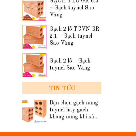
GẠCH 6 LỖ GR 6.3
– Gạch tuynel Sao
Vàng
Gạch 2 lỗ TCVN GR
2.1 – Gạch tuynel
Sao Vàng
Gạch 2 lỗ – Gạch
tuynel Sao Vàng
TIN TỨC
Bạn chọn gạch nung
tuynel hay gạch
không nung khi xây
tường nhà