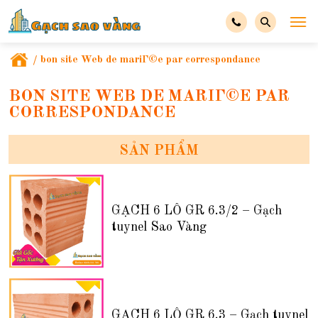
/
bon site Web de mariГ©e par correspondance
BON SITE WEB DE MARIГ©E PAR
CORRESPONDANCE
SẢN PHẨM
GẠCH 6 LỖ GR 6.3/2 – Gạch
tuynel Sao Vàng
GẠCH 6 LỖ GR 6.3 – Gạch tuynel