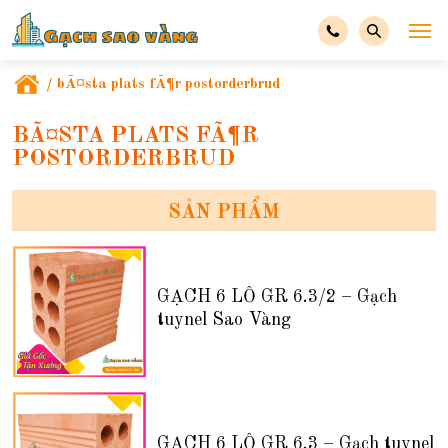
/
bÃ¤sta plats fÃ¶r postorderbrud
BÃ¤STA PLATS FÃ¶R
POSTORDERBRUD
SẢN PHẨM
GẠCH 6 LỖ GR 6.3/2 – Gạch
tuynel Sao Vàng
GẠCH 6 LỖ GR 6.3 – Gạch tuynel