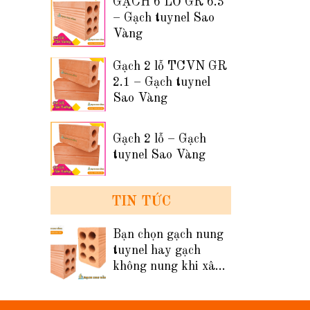
GẠCH 6 LỖ GR 6.3
– Gạch tuynel Sao
Vàng
Gạch 2 lỗ TCVN GR
2.1 – Gạch tuynel
Sao Vàng
Gạch 2 lỗ – Gạch
tuynel Sao Vàng
TIN TỨC
Bạn chọn gạch nung
tuynel hay gạch
không nung khi xây
tường nhà