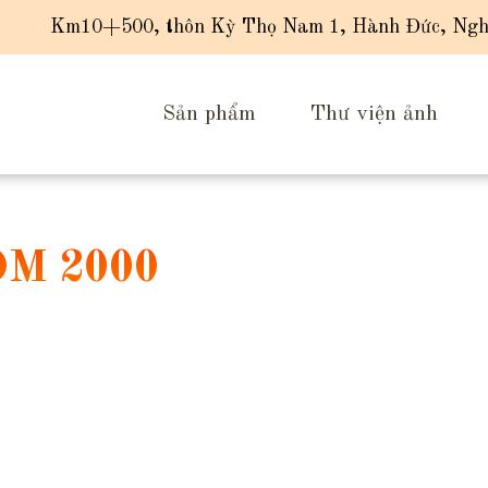
Km10+500, thôn Kỳ Thọ Nam 1, Hành Đức, Ngh
Sản phẩm
Thư viện ảnh
M 2000