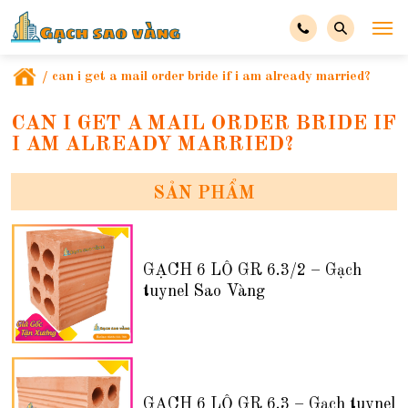
/
can i get a mail order bride if i am already married?
CAN I GET A MAIL ORDER BRIDE IF
I AM ALREADY MARRIED?
SẢN PHẨM
GẠCH 6 LỖ GR 6.3/2 – Gạch
tuynel Sao Vàng
GẠCH 6 LỖ GR 6.3 – Gạch tuynel