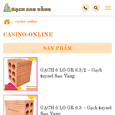
/
casino-online
CASINO-ONLINE
SẢN PHẨM
GẠCH 6 LỖ GR 6.3/2 – Gạch
tuynel Sao Vàng
GẠCH 6 LỖ GR 6.3 – Gạch tuynel
Sao Vàng