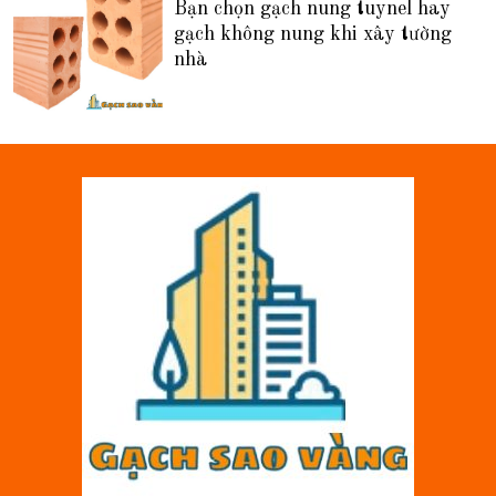
Bạn chọn gạch nung tuynel hay
gạch không nung khi xây tường
nhà