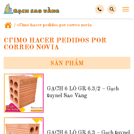
/
cГіmo hacer pedidos por correo novia
CГІMO HACER PEDIDOS POR
CORREO NOVIA
SẢN PHẨM
GẠCH 6 LỖ GR 6.3/2 – Gạch
tuynel Sao Vàng
GẠCH 6 LỖ GR 6.3 – Gạch tuynel