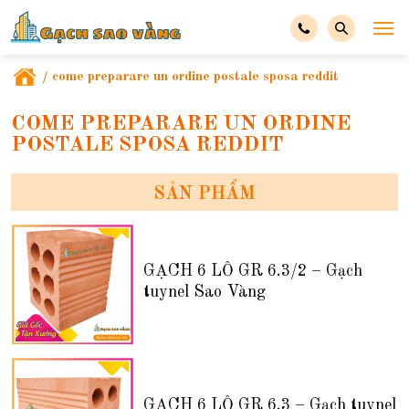
/
come preparare un ordine postale sposa reddit
COME PREPARARE UN ORDINE
POSTALE SPOSA REDDIT
SẢN PHẨM
GẠCH 6 LỖ GR 6.3/2 – Gạch
tuynel Sao Vàng
GẠCH 6 LỖ GR 6.3 – Gạch tuynel