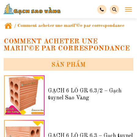
/
Comment acheter une mariГ©e par correspondance
COMMENT ACHETER UNE
MARIГ©E PAR CORRESPONDANCE
SẢN PHẨM
GẠCH 6 LỖ GR 6.3/2 – Gạch
tuynel Sao Vàng
GẠCH 6 LỖ GR 6.3 – Gạch tuynel