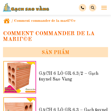
/
Comment commander de la mariГ©e
COMMENT COMMANDER DE LA
MARIГ©E
SẢN PHẨM
GẠCH 6 LỖ GR 6.3/2 – Gạch
tuynel Sao Vàng
GẠCH 6 LỖ GR 6.3 – Gạch tuynel