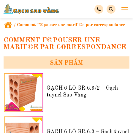
/
Comment Г©pouser une mariГ©e par correspondance
COMMENT Г©POUSER UNE
MARIГ©E PAR CORRESPONDANCE
SẢN PHẨM
GẠCH 6 LỖ GR 6.3/2 – Gạch
tuynel Sao Vàng
GẠCH 6 LỖ GR 6.3 – Gạch tuynel