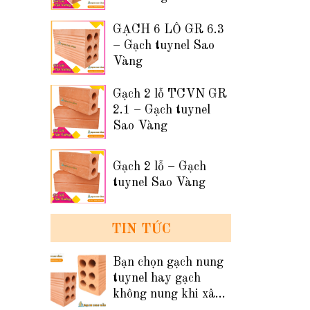
GẠCH 6 LỖ GR 6.3
– Gạch tuynel Sao
Vàng
Gạch 2 lỗ TCVN GR
2.1 – Gạch tuynel
Sao Vàng
Gạch 2 lỗ – Gạch
tuynel Sao Vàng
TIN TỨC
Bạn chọn gạch nung
tuynel hay gạch
không nung khi xây
tường nhà