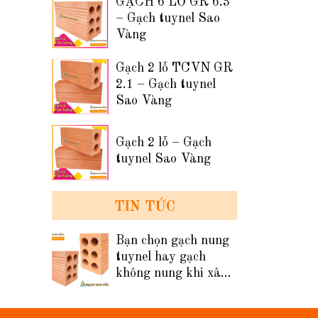
GẠCH 6 LỖ GR 6.3
– Gạch tuynel Sao
Vàng
Gạch 2 lỗ TCVN GR
2.1 – Gạch tuynel
Sao Vàng
Gạch 2 lỗ – Gạch
tuynel Sao Vàng
TIN TỨC
Bạn chọn gạch nung
tuynel hay gạch
không nung khi xây
tường nhà