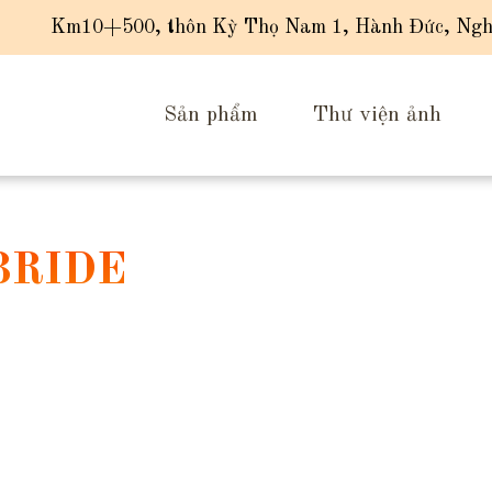
Km10+500, thôn Kỳ Thọ Nam 1, Hành Đức, Ngh
Sản phẩm
Thư viện ảnh
BRIDE