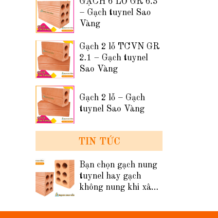
GẠCH 6 LỖ GR 6.3
– Gạch tuynel Sao
Vàng
Gạch 2 lỗ TCVN GR
2.1 – Gạch tuynel
Sao Vàng
Gạch 2 lỗ – Gạch
tuynel Sao Vàng
TIN TỨC
Bạn chọn gạch nung
tuynel hay gạch
không nung khi xây
tường nhà