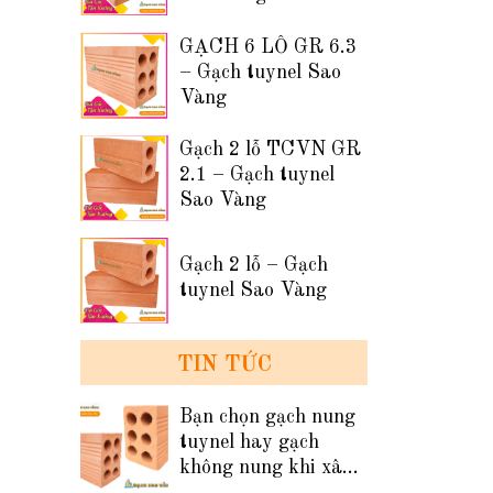
GẠCH 6 LỖ GR 6.3
– Gạch tuynel Sao
Vàng
Gạch 2 lỗ TCVN GR
2.1 – Gạch tuynel
Sao Vàng
Gạch 2 lỗ – Gạch
tuynel Sao Vàng
TIN TỨC
Bạn chọn gạch nung
tuynel hay gạch
không nung khi xây
tường nhà