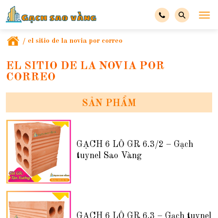
/
el sitio de la novia por correo
EL SITIO DE LA NOVIA POR
CORREO
SẢN PHẨM
GẠCH 6 LỖ GR 6.3/2 – Gạch
tuynel Sao Vàng
GẠCH 6 LỖ GR 6.3 – Gạch tuynel