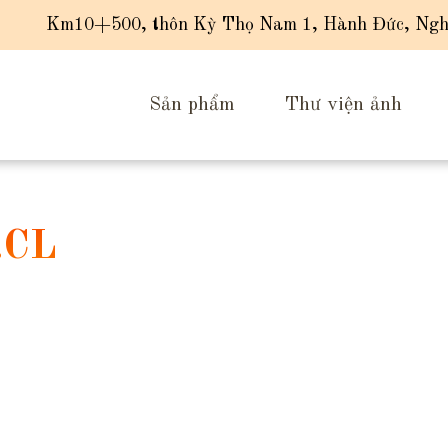
Km10+500, thôn Kỳ Thọ Nam 1, Hành Đức, Ngh
Sản phẩm
Thư viện ảnh
.CL