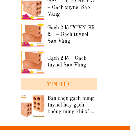
GẠCH 6 LỖ GR 6.3
– Gạch tuynel Sao
Vàng
Gạch 2 lỗ TCVN GR
2.1 – Gạch tuynel
Sao Vàng
Gạch 2 lỗ – Gạch
tuynel Sao Vàng
TIN TỨC
Bạn chọn gạch nung
tuynel hay gạch
không nung khi xây
tường nhà