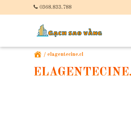
0368.833.788
/
elagentecine.cl
ELAGENTECINE