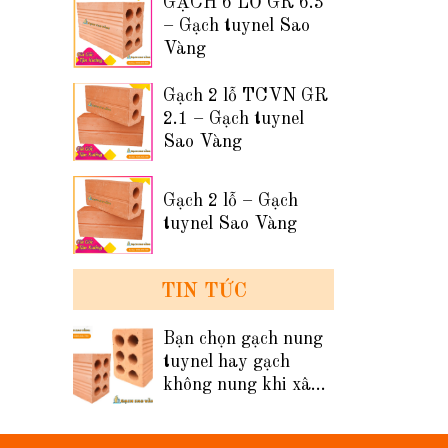
GẠCH 6 LỖ GR 6.3
– Gạch tuynel Sao
Vàng
Gạch 2 lỗ TCVN GR
2.1 – Gạch tuynel
Sao Vàng
Gạch 2 lỗ – Gạch
tuynel Sao Vàng
TIN TỨC
Bạn chọn gạch nung
tuynel hay gạch
không nung khi xây
tường nhà