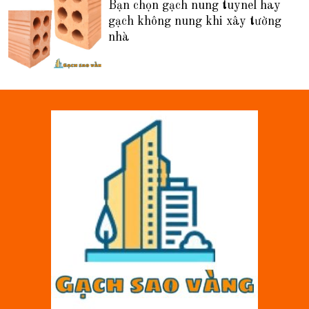
Bạn chọn gạch nung tuynel hay
gạch không nung khi xây tường
nhà