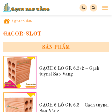
/
gacor-slot
GACOR-SLOT
SẢN PHẨM
GẠCH 6 LỖ GR 6.3/2 – Gạch
tuynel Sao Vàng
GẠCH 6 LỖ GR 6.3 – Gạch tuynel
Sao Vàng