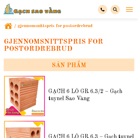
/
gjennomsnittspris for postordrebrud
GJENNOMSNITTSPRIS FOR
POSTORDREBRUD
SẢN PHẨM
GẠCH 6 LỖ GR 6.3/2 – Gạch
tuynel Sao Vàng
GẠCH 6 LỖ GR 6.3 – Gạch tuynel