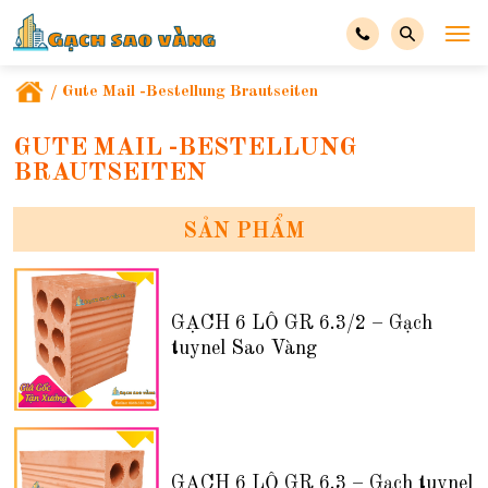
/
Gute Mail -Bestellung Brautseiten
GUTE MAIL -BESTELLUNG
BRAUTSEITEN
SẢN PHẨM
GẠCH 6 LỖ GR 6.3/2 – Gạch
tuynel Sao Vàng
GẠCH 6 LỖ GR 6.3 – Gạch tuynel