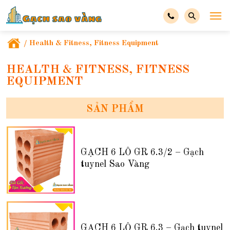
/
Health & Fitness, Fitness Equipment
HEALTH & FITNESS, FITNESS
EQUIPMENT
SẢN PHẨM
GẠCH 6 LỖ GR 6.3/2 – Gạch
tuynel Sao Vàng
GẠCH 6 LỖ GR 6.3 – Gạch tuynel