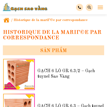
/
Historique de la mariГ©e par correspondance
HISTORIQUE DE LA MARIГ©E PAR
CORRESPONDANCE
SẢN PHẨM
GẠCH 6 LỖ GR 6.3/2 – Gạch
tuynel Sao Vàng
GẠCH 6 LỖ GR 6.3 – Gạch tuynel