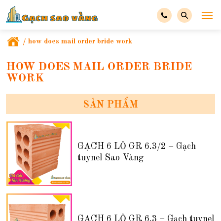
/
how does mail order bride work
HOW DOES MAIL ORDER BRIDE
WORK
SẢN PHẨM
GẠCH 6 LỖ GR 6.3/2 – Gạch
tuynel Sao Vàng
GẠCH 6 LỖ GR 6.3 – Gạch tuynel