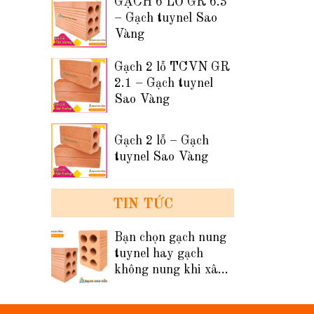
GẠCH 6 LỖ GR 6.3
– Gạch tuynel Sao
Vàng
Gạch 2 lỗ TCVN GR
2.1 – Gạch tuynel
Sao Vàng
Gạch 2 lỗ – Gạch
tuynel Sao Vàng
TIN TỨC
Bạn chọn gạch nung
tuynel hay gạch
không nung khi xây
tường nhà