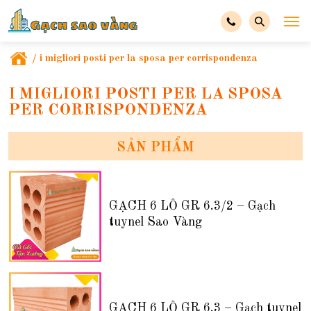
/
i migliori posti per la sposa per corrispondenza
I MIGLIORI POSTI PER LA SPOSA
PER CORRISPONDENZA
SẢN PHẨM
GẠCH 6 LỖ GR 6.3/2 – Gạch
tuynel Sao Vàng
GẠCH 6 LỖ GR 6.3 – Gạch tuynel