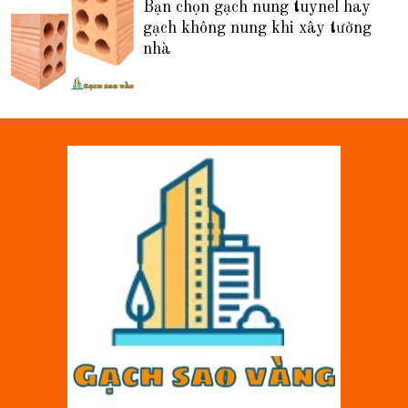
Bạn chọn gạch nung tuynel hay
gạch không nung khi xây tường
nhà