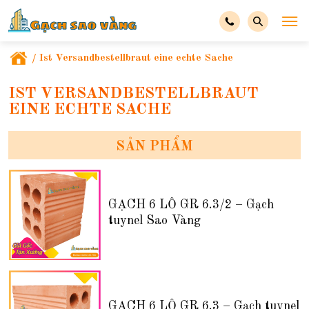
/
Ist Versandbestellbraut eine echte Sache
IST VERSANDBESTELLBRAUT
EINE ECHTE SACHE
SẢN PHẨM
GẠCH 6 LỖ GR 6.3/2 – Gạch
tuynel Sao Vàng
GẠCH 6 LỖ GR 6.3 – Gạch tuynel