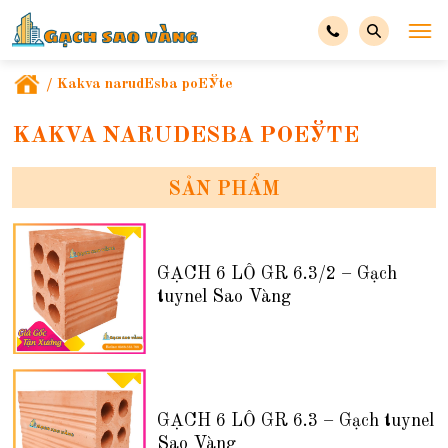
/
Kakva narudЕѕba poЕЎte
KAKVA NARUDЕЅBA POЕЎTE
SẢN PHẨM
GẠCH 6 LỖ GR 6.3/2 – Gạch
tuynel Sao Vàng
GẠCH 6 LỖ GR 6.3 – Gạch tuynel
Sao Vàng