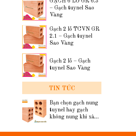
GẠCH 6 LỖ GR 6.3
– Gạch tuynel Sao
Vàng
Gạch 2 lỗ TCVN GR
2.1 – Gạch tuynel
Sao Vàng
Gạch 2 lỗ – Gạch
tuynel Sao Vàng
TIN TỨC
Bạn chọn gạch nung
tuynel hay gạch
không nung khi xây
tường nhà