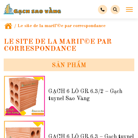
/
Le site de la mariГ©e par correspondance
LE SITE DE LA MARIГ©E PAR
CORRESPONDANCE
SẢN PHẨM
GẠCH 6 LỖ GR 6.3/2 – Gạch
tuynel Sao Vàng
GẠCH 6 LỖ GR 6.3 – Gạch tuynel