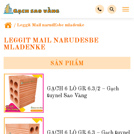
/
Leggit Mail narudЕѕbe mladenke
LEGGIT MAIL NARUDЕЅBE
MLADENKE
SẢN PHẨM
GẠCH 6 LỖ GR 6.3/2 – Gạch
tuynel Sao Vàng
GẠCH 6 LỖ GR 6.3 – Gạch tuynel