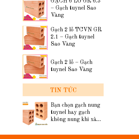
GẠCH 6 LỖ GR 6.3
– Gạch tuynel Sao
Vàng
Gạch 2 lỗ TCVN GR
2.1 – Gạch tuynel
Sao Vàng
Gạch 2 lỗ – Gạch
tuynel Sao Vàng
TIN TỨC
Bạn chọn gạch nung
tuynel hay gạch
không nung khi xây
tường nhà