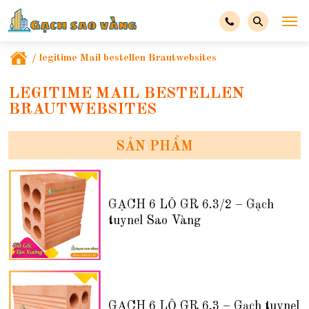
/
legitime Mail bestellen Brautwebsites
LEGITIME MAIL BESTELLEN
BRAUTWEBSITES
SẢN PHẨM
GẠCH 6 LỖ GR 6.3/2 – Gạch
tuynel Sao Vàng
GẠCH 6 LỖ GR 6.3 – Gạch tuynel