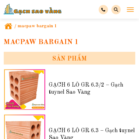
/
macpaw bargain 1
MACPAW BARGAIN 1
SẢN PHẨM
GẠCH 6 LỖ GR 6.3/2 – Gạch
tuynel Sao Vàng
GẠCH 6 LỖ GR 6.3 – Gạch tuynel
Sao Vàng