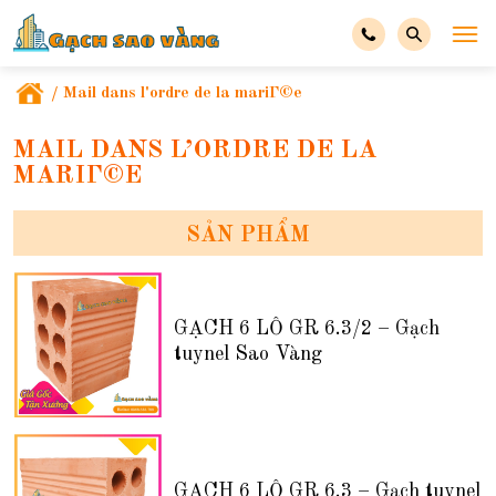
/
Mail dans l'ordre de la mariГ©e
MAIL DANS L’ORDRE DE LA
MARIГ©E
SẢN PHẨM
GẠCH 6 LỖ GR 6.3/2 – Gạch
tuynel Sao Vàng
GẠCH 6 LỖ GR 6.3 – Gạch tuynel