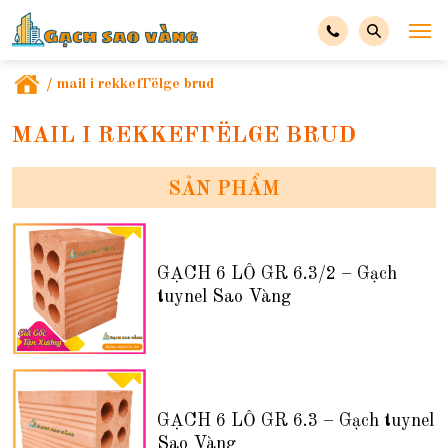
/
mail i rekkefГёlge brud
MAIL I REKKEFГЁLGE BRUD
SẢN PHẨM
GẠCH 6 LỖ GR 6.3/2 – Gạch
tuynel Sao Vàng
GẠCH 6 LỖ GR 6.3 – Gạch tuynel
Sao Vàng