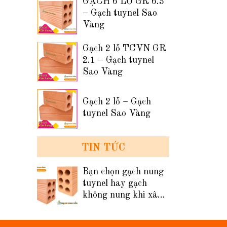
GẠCH 6 LỖ GR 6.3
– Gạch tuynel Sao
Vàng
Gạch 2 lỗ TCVN GR
2.1 – Gạch tuynel
Sao Vàng
Gạch 2 lỗ – Gạch
tuynel Sao Vàng
TIN TỨC
Bạn chọn gạch nung
tuynel hay gạch
không nung khi xây
tường nhà