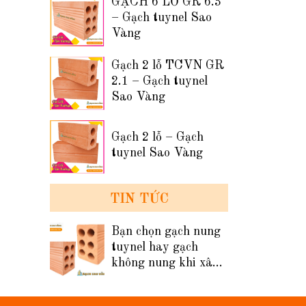
GẠCH 6 LỖ GR 6.3
– Gạch tuynel Sao
Vàng
Gạch 2 lỗ TCVN GR
2.1 – Gạch tuynel
Sao Vàng
Gạch 2 lỗ – Gạch
tuynel Sao Vàng
TIN TỨC
Bạn chọn gạch nung
tuynel hay gạch
không nung khi xây
tường nhà