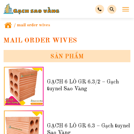
/
mail order wives
MAIL ORDER WIVES
SẢN PHẨM
GẠCH 6 LỖ GR 6.3/2 – Gạch
tuynel Sao Vàng
GẠCH 6 LỖ GR 6.3 – Gạch tuynel
Sao Vàng