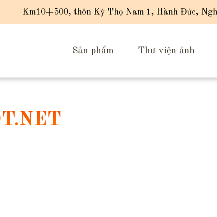
Km10+500, thôn Kỳ Thọ Nam 1, Hành Đức, Ngh
Sản phẩm
Thư viện ảnh
T.NET