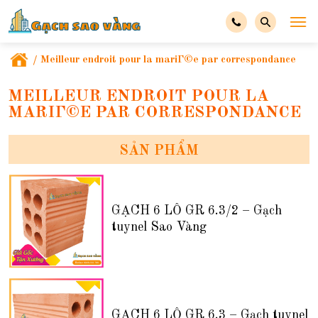
/
Meilleur endroit pour la mariГ©e par correspondance
MEILLEUR ENDROIT POUR LA
MARIГ©E PAR CORRESPONDANCE
SẢN PHẨM
GẠCH 6 LỖ GR 6.3/2 – Gạch
tuynel Sao Vàng
GẠCH 6 LỖ GR 6.3 – Gạch tuynel